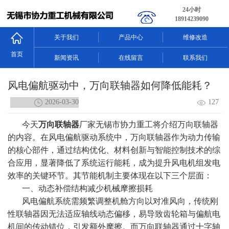
24小时
18914239090
关于我们
产品中心
维修改造
首页
新闻资讯
在线留言
联系我们
风电偏航驱动中，万向联轴器如何降低能耗？
2026-03-30
127
今天
万向联轴器
厂家无锡市协力重工将介绍
万向联轴器
的内容。在风电偏航驱动系统中，万向联轴器作为动力传输
的核心部件，通过结构优化、材料创新与智能控制技术的综
合应用，显著降低了系统运行能耗，成为提升风电机组发电
效率的关键环节。其节能机制主要体现在以下三个层面：
一、动态补偿结构减少机械摩擦损耗
风电偏航系统需频繁调整机舱方向以对准风向，传统刚
性联轴器因无法适应轴线动态偏移，易导致齿轮箱与偏航电
机间的传动错位，引发额外摩擦。而万向联轴器通过十字轴