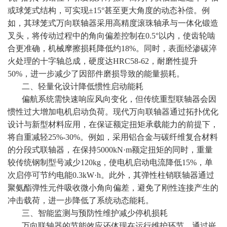
或球笼式结构，可实现±15°甚至更大角度的动态补偿。例
如，其球笼式万向联轴器采用高精度滚珠轴承与一体化锻造
叉头，将传动过程中的角向偏差控制在0.5°以内，使齿轮啮
合更准确，机械摩擦损耗降低约18%。同时，表面经渗碳淬
火处理的十字轴总成，硬度达HRC58-62，耐磨性提升
50%，进一步减少了因部件磨损导致的能量损耗。
二、轻量化设计降低惯性启动能耗
偏航系统需快速响应风向变化，但传统重型联轴器会因
惯性过大增加电机启动负荷。现代万向联轴器通过拓扑优化
设计与新型材料应用，在保证额定扭矩承载能力的前提下，
将自重减轻25%-30%。例如，采用铝合金与碳纤维复合材料
的分段式联轴器，在保持5000kN·m额定扭矩的同时，重量
较传统钢制型号减少120kg，使电机启动电流降低15%，单
次启停可节约电能0.3kW·h。此外，其弹性柱销联轴器通过
聚氨酯弹性元件吸收微小角向偏差，避免了刚性连接产生的
冲击载荷，进一步降低了系统动态能耗。
三、智能监测与预防性维护减少停机损耗
万向联轴器的节能效应还体现在运行维护环节。通过嵌