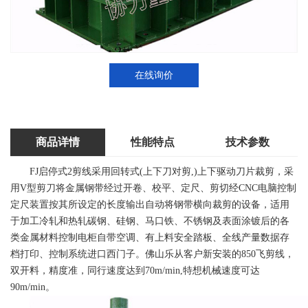
在线询价
商品详情
性能特点
技术参数
FJ启停式2剪
线采用回转式(上下刀对剪,)上下驱动刀片裁剪，采
用V型剪刀将金属钢带经过开卷、校平、定尺、剪切经CNC电脑控制
定尺装置按其所设定的长度输出自动将钢带横向裁剪的设备，适用
于加工冷轧和热轧碳钢、硅钢、马口铁、不锈钢及表面涂镀后的各
类金属材料控制电柜自带空调、有上料安全踏板、全线产量数据存
档打印、控制系统进口西门子。佛山乐从客户新安装的850飞剪线，
双开料，精度准，同行速度达到70m/min,特想机械速度可达
90m/min。